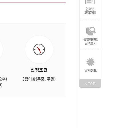
신청조건
오후)
3팀이상(주중, 주말)
)