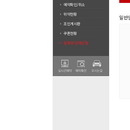
예약확인/취소
위약현황
일반
조인게시판
쿠폰현황
일회성 단체신청