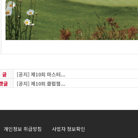
 글
[공지] 제10회 마스터...
랫글
[공지] 제10회 클럽챔...
개인정보 취급방침
사업자 정보확인