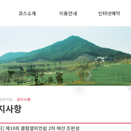
코스소개
이용안내
인터넷예약
정보마당
공지사항
지사항
지] 제10회 클럽챔피언쉽 2차 예선 조편성