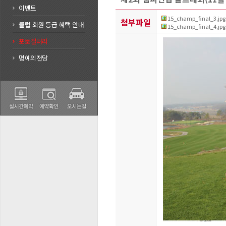
이벤트
15_champ_final_3.jpg
첨부파일
클럽 회원 등급 혜택 안내
15_champ_final_4.jpg
포토갤러리
명예의전당