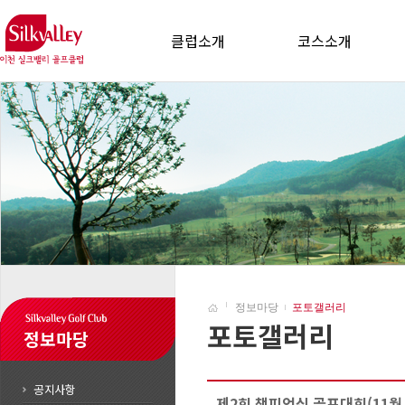
클럽소개
코스소개
정보마당
포토갤러리
포토갤러리
정보마당
공지사항
제2회 챔피언십 골프대회(11월