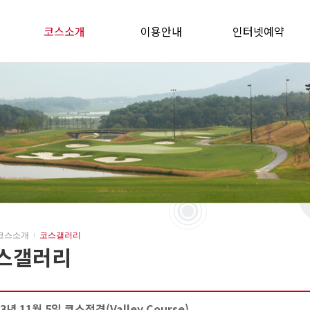
코스소개
이용안내
인터넷예약
코스소개
코스갤러리
스갤러리
13년 11월 5일 코스전경(Valley Course)