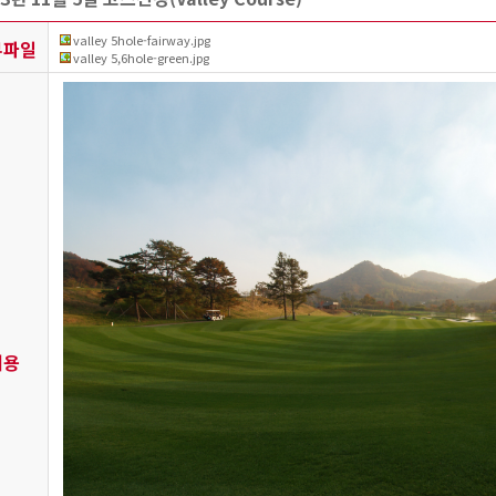
valley 5hole-fairway.jpg
부파일
valley 5,6hole-green.jpg
내용